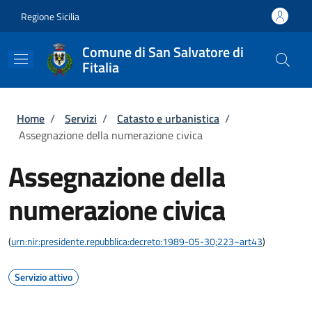
Salta al contenuto principale
Skip to footer content
Regione Sicilia
Comune di San Salvatore di
Fitalia
Briciole di pane
Home
/
Servizi
/
Catasto e urbanistica
/
Assegnazione della numerazione civica
Assegnazione della
numerazione civica
(
urn:nir:presidente.repubblica:decreto:1989-05-30;223~art43
)
Servizio attivo