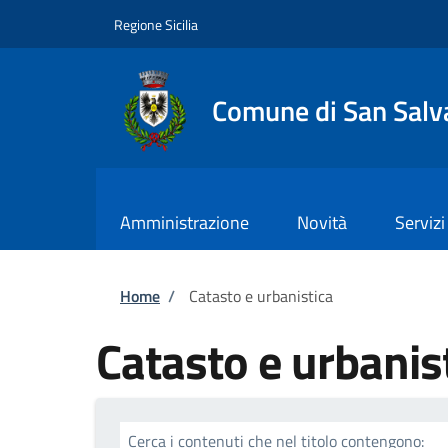
Salta al contenuto principale
Skip to footer content
Regione Sicilia
Comune di San Salva
Amministrazione
Novità
Servizi
Briciole di pane
Home
/
Catasto e urbanistica
Catasto e urbanis
Cerca i contenuti che nel titolo contengono: