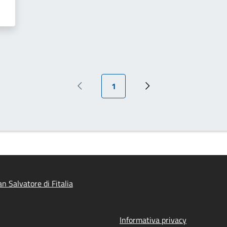
Pagina attuale
1
Pagina precedente
Pagina successiva
 Salvatore di Fitalia
Informativa privacy