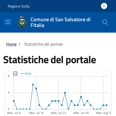
Salta al contenuto principale
Skip to footer content
Regione Sicilia
Comune di San Salvatore di
Fitalia
Briciole di pane
Home
/
Statistiche del portale
Statistiche del portale