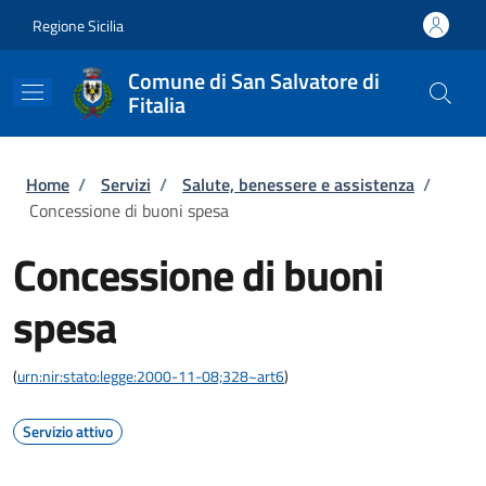
Salta al contenuto principale
Skip to footer content
Regione Sicilia
Comune di San Salvatore di
Fitalia
Briciole di pane
Home
/
Servizi
/
Salute, benessere e assistenza
/
Concessione di buoni spesa
Concessione di buoni
spesa
(
urn:nir:stato:legge:2000-11-08;328~art6
)
Servizio attivo