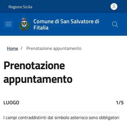
Salta al contenuto principale
Skip to footer content
Regione Sicilia
Comune di San Salvatore di
Fitalia
Briciole di pane
Home
/
Prenotazione appuntamento
Prenotazione
appuntamento
LUOGO
1/5
I campi contraddistinti dal simbolo asterisco sono obbligatori