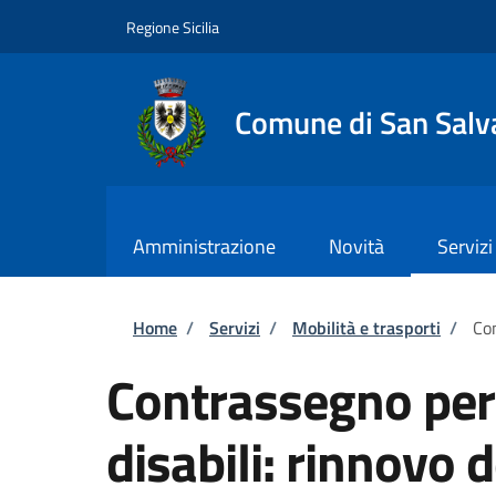
Salta al contenuto principale
Skip to footer content
Regione Sicilia
Comune di San Salva
Amministrazione
Novità
Servizi
Briciole di pane
Home
/
Servizi
/
Mobilità e trasporti
/
Con
Contrassegno per v
disabili: rinnovo