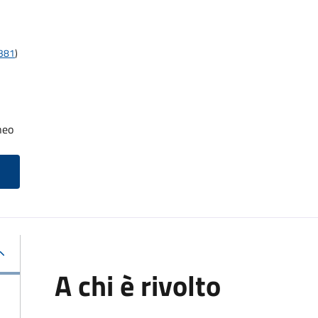
t381
)
neo
A chi è rivolto