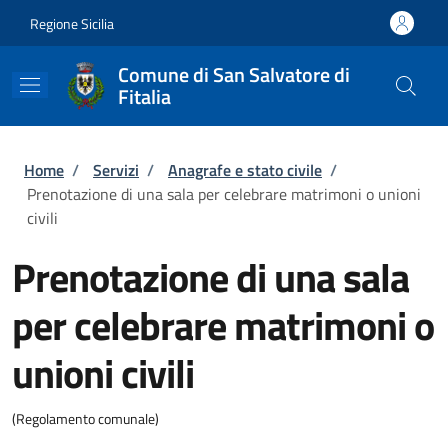
Salta al contenuto principale
Skip to footer content
Regione Sicilia
Comune di San Salvatore di
Fitalia
Briciole di pane
Home
/
Servizi
/
Anagrafe e stato civile
/
Prenotazione di una sala per celebrare matrimoni o unioni
civili
Prenotazione di una sala
per celebrare matrimoni o
unioni civili
(Regolamento comunale)