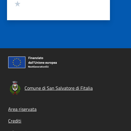
Valuta 1 stelle su 5
Comune di San Salvatore di Fitalia
Footer menu
Area riservata
Crediti