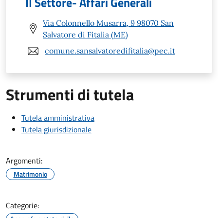
II Settore- Affari Generali
Via Colonnello Musarra, 9 98070 San
Salvatore di Fitalia (ME)
comune.sansalvatoredifitalia@pec.it
Strumenti di tutela
Tutela amministrativa
Tutela giurisdizionale
Argomenti:
Matrimonio
Categorie: