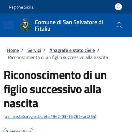
Salta al contenuto principale
Skip to footer content
Regione Sicilia
Comune di San Salvatore di
Fitalia
Briciole di pane
Home
/
Servizi
/
Anagrafe e stato civile
/
Riconoscimento di un figlio successivo alla nascita
Riconoscimento di un
figlio successivo alla
nascita
(
urn:nir:stato:regio.decreto:1942-03-16;262~art254
)
Servizio attivo