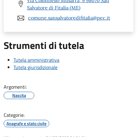
Via Colonnello Musarra, 9 98070 San
Salvatore di Fitalia (ME)
comune.sansalvatoredifitalia@pec.it
Strumenti di tutela
Tutela amministrativa
Tutela giurisdizionale
Argomenti:
Nascita
Categorie:
Anagrafe e stato civile