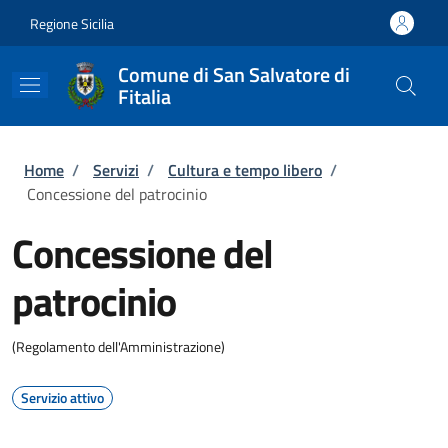
Salta al contenuto principale
Skip to footer content
Regione Sicilia
Comune di San Salvatore di
Fitalia
Briciole di pane
Home
/
Servizi
/
Cultura e tempo libero
/
Concessione del patrocinio
Concessione del
patrocinio
(Regolamento dell'Amministrazione)
Servizio attivo