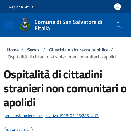
Salta al contenuto principale
Skip to footer content
Regione Sicilia
Comune di San Salvatore di
Fitalia
Briciole di pane
Home
/
Servizi
/
Giustizia e sicurezza pubblica
/
Ospitalità di cittadini stranieri non comunitari o apolidi
Ospitalità di cittadini
stranieri non comunitari o
apolidi
(
urn:nir:stato:decreto.legislativo:1998-07-25;286~art7
)
Servizio attivo