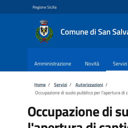
Salta al contenuto principale
Skip to footer content
Regione Sicilia
Comune di San Salva
Amministrazione
Novità
Servizi
Briciole di pane
Home
/
Servizi
/
Autorizzazioni
/
Occupazione di suolo pubblico per l'apertura di ca
Occupazione di su
l'apertura di cant