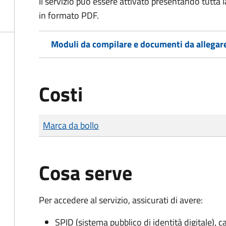
Il servizio può essere attivato presentando tutta
in formato PDF.
Moduli da compilare e documenti da allegar
Costi
Tipo di pagamento
Importo
Marca da bollo
Cosa serve
Per accedere al servizio, assicurati di avere:
SPID (sistema pubblico di identità digitale), ca