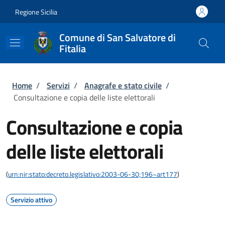
Salta al contenuto principale
Skip to footer content
Regione Sicilia
Comune di San Salvatore di
Fitalia
Briciole di pane
Home
/
Servizi
/
Anagrafe e stato civile
/
Consultazione e copia delle liste elettorali
Consultazione e copia
delle liste elettorali
(
urn:nir:stato:decreto.legislativo:2003-06-30;196~art177
)
Servizio attivo