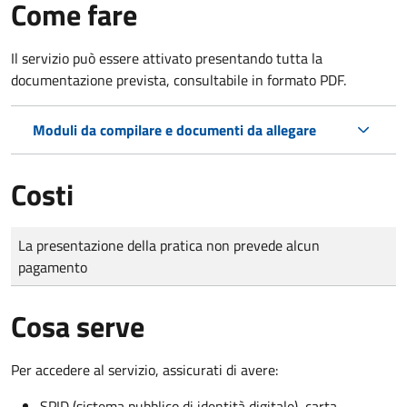
Come fare
Il servizio può essere attivato presentando tutta la
documentazione prevista, consultabile in formato PDF.
Moduli da compilare e documenti da allegare
Costi
Tipo di pagamento
Importo
La presentazione della pratica non prevede alcun
pagamento
Cosa serve
Per accedere al servizio, assicurati di avere:
SPID (sistema pubblico di identità digitale), carta