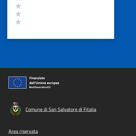
Valuta 3 stelle su 5
Valuta 2 stelle su 5
Valuta 1 stelle su 5
Comune di San Salvatore di Fitalia
Footer menu
Area riservata