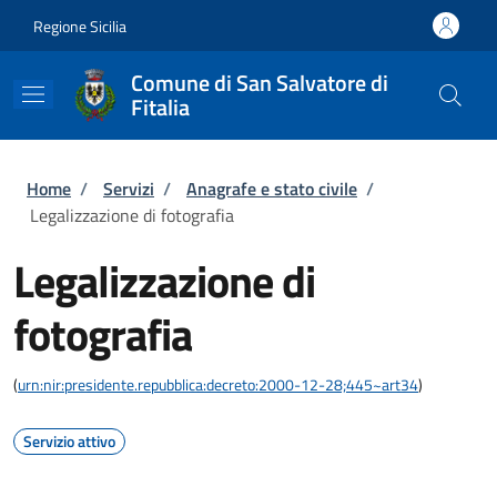
Salta al contenuto principale
Skip to footer content
Regione Sicilia
Comune di San Salvatore di
Fitalia
Briciole di pane
Home
/
Servizi
/
Anagrafe e stato civile
/
Legalizzazione di fotografia
Legalizzazione di
fotografia
(
urn:nir:presidente.repubblica:decreto:2000-12-28;445~art34
)
Servizio attivo