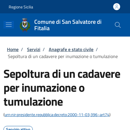
Salta al contenuto principale
Skip to footer content
Regione Sicilia
Comune di San Salvatore di
Fitalia
Briciole di pane
Home
/
Servizi
/
Anagrafe e stato civile
/
Sepoltura di un cadavere per inumazione o tumulazione
Sepoltura di un cadavere
per inumazione o
tumulazione
(
urn:nir:presidente.repubblica:decreto:2000-11-03;396~art74
)
Servizio attivo