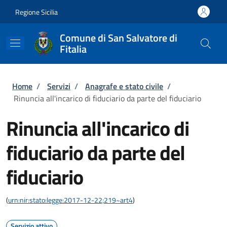
Salta al contenuto principale
Skip to footer content
Regione Sicilia
Comune di San Salvatore di
Fitalia
Briciole di pane
Home
/
Servizi
/
Anagrafe e stato civile
/
Rinuncia all'incarico di fiduciario da parte del fiduciario
Rinuncia all'incarico di
fiduciario da parte del
fiduciario
(
urn:nir:stato:legge:2017-12-22;219~art4
)
Servizio attivo