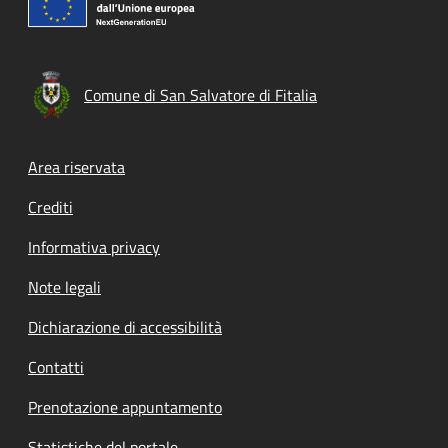
Comune di San Salvatore di Fitalia
Footer menu
Area riservata
Crediti
Informativa privacy
Note legali
Dichiarazione di accessibilità
Contatti
Prenotazione appuntamento
Statistiche del portale