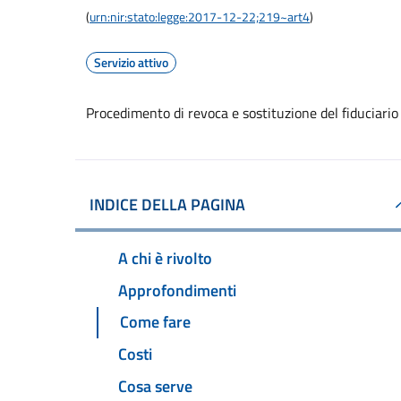
(
urn:nir:stato:legge:2017-12-22;219~art4
)
Servizio attivo
Procedimento di revoca e sostituzione del fiduciario
INDICE DELLA PAGINA
A chi è rivolto
Approfondimenti
Come fare
Costi
Cosa serve