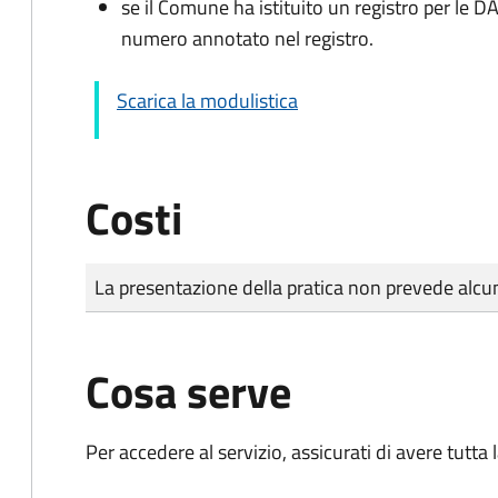
se il Comune ha istituito un registro per le 
numero annotato nel registro.
Scarica la modulistica
Costi
Tipo di pagamento
Importo
La presentazione della pratica non prevede al
Cosa serve
Per accedere al servizio, assicurati di avere tutt