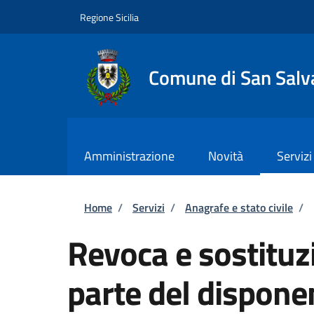
Salta al contenuto principale
Skip to footer content
Regione Sicilia
Comune di San Salva
Amministrazione
Novità
Servizi
Briciole di pane
Home
/
Servizi
/
Anagrafe e stato civile
/
Revoca e sostituzi
parte del dispone