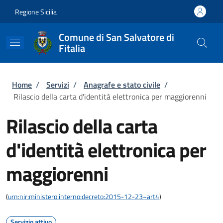
Salta al contenuto principale
Skip to footer content
Regione Sicilia
Comune di San Salvatore di
Fitalia
Briciole di pane
Home
/
Servizi
/
Anagrafe e stato civile
/
Rilascio della carta d'identità elettronica per maggiorenni
Rilascio della carta
d'identità elettronica per
maggiorenni
(
urn:nir:ministero.interno:decreto:2015-12-23~art4
)
Servizio attivo