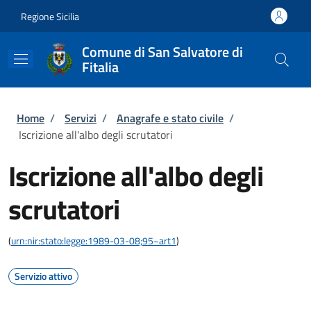
Salta al contenuto principale
Skip to footer content
Regione Sicilia
Comune di San Salvatore di
Fitalia
Briciole di pane
Home
/
Servizi
/
Anagrafe e stato civile
/
Iscrizione all'albo degli scrutatori
Iscrizione all'albo degli
scrutatori
(
urn:nir:stato:legge:1989-03-08;95~art1
)
Servizio attivo