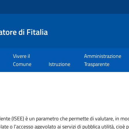
tore di Fitalia
Vivere il
Amministrazione
Comune
Istruzione
Trasparente
lente (ISEE) è un parametro che permette di valutare, in mod
ate o l’accesso agevolato ai servizi di pubblica utilità, cioè 