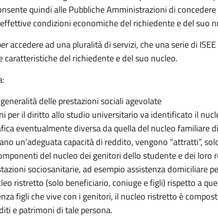
onsente quindi alle Pubbliche Amministrazioni di concedere 
le effettive condizioni economiche del richiedente e del suo n
r accedere ad una pluralità di servizi, che una serie di ISEE v
e caratteristiche del richiedente e del suo nucleo.
a:
a generalità delle prestazioni sociali agevolate
ni per il diritto allo studio universitario va identificato il nu
a eventualmente diversa da quella del nucleo familiare di pr
ano un’adeguata capacità di reddito, vengono “attratti”, solo 
omponenti del nucleo dei genitori dello studente e dei loro re
estazioni sociosanitarie, ad esempio assistenza domiciliare p
cleo ristretto (solo beneficiario, coniuge e figli) rispetto a 
a figli che vive con i genitori, il nucleo ristretto è compost
diti e patrimoni di tale persona.