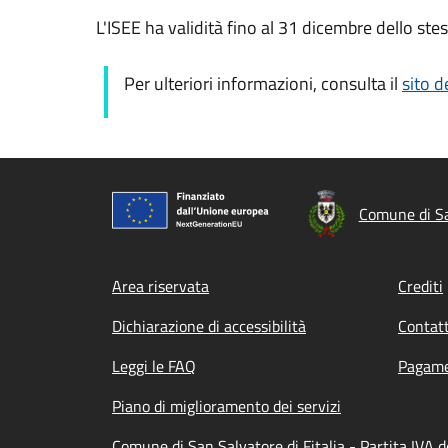
L'ISEE ha validità fino al 31 dicembre dello ste
Per ulteriori informazioni, consulta il
sito d
Comune di San
Footer menu
Area riservata
Crediti
Dichiarazione di accessibilità
Contatt
Leggi le FAQ
Pagame
Piano di miglioramento dei servizi
Comune di San Salvatore di Fitalia - Partita IVA