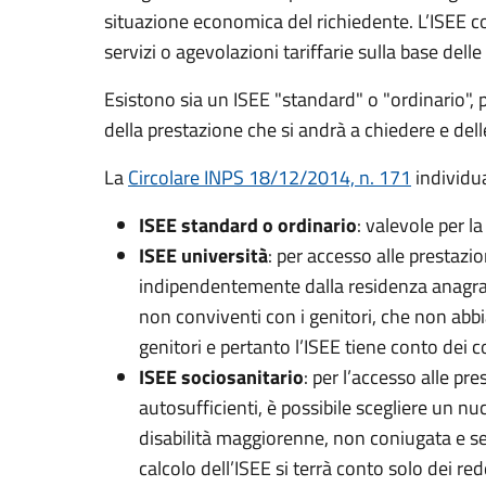
situazione economica del richiedente. L’ISEE c
servizi o agevolazioni tariffarie sulla base del
Esistono sia un ISEE "standard" o "ordinario", pe
della prestazione che si andrà a chiedere e dell
La
Circolare INPS 18/12/2014, n. 171
individu
ISEE standard o ordinario
: valevole per l
ISEE università
: per accesso alle prestazio
indipendentemente dalla residenza anagrafic
non conviventi con i genitori, che non abbi
genitori e pertanto l’ISEE tiene conto dei c
ISEE sociosanitario
: per l’accesso alle pr
autosufficienti, è possibile scegliere un nu
disabilità maggiorenne, non coniugata e senz
calcolo dell’ISEE si terrà conto solo dei red