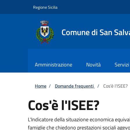
Salta al contenuto principale
Skip to footer content
Regione Sicilia
Comune di San Salva
Amministrazione
Novità
Servizi
Briciole di pane
Home
/
Domande frequenti
/
Cos'è l'ISEE?
Cos'è l'ISEE?
L'Indicatore della situazione economica equiva
famiglie che chiedono prestazioni sociali agevol