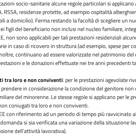
stazioni socio-sanitarie alcune regole particolari si applicano 
A, RSSA, residenze protette, ad esempio ospitalità alberghier
ili a domicilio). Ferma restando la facoltà di scegliere un nuc
 figli del beneficiario non inclusi nel nucleo familiare, in
SEE, non sono applicabili per tali prestazioni residenziali alcun
e in caso di ricovero in struttura (ad esempio, spese per col
 inoltre, continuano ad essere valorizzate nel patrimonio del 
tazioni e le donazioni effettuate nei tre anni precedenti t
i tra loro e non conviventi
: per le prestazioni agevolate riv
e prendere in considerazione la condizione del genitore non 
liare del minorenne. Le stesse regole si applicano per le prest
 non coniugati tra loro e non conviventi.
ISEE con riferimento ad un periodo di tempo più ravvicinato
la domanda si sia verificata una variazione della situazione 
ione dell’attività lavorativa).