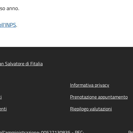
sso anno.
ell'INPS
.
 Salvatore di Fitalia
Informativa privacy
i
Prenotazione appuntamento
nti
Riepilogo valutazioni
 dell'amministrazione: 00527130835 - PEC:
Po