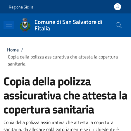
Salta al contenuto principale
Skip to footer content
Regione Sicilia
Comune di San Salvatore di
Fitalia
Briciole di pane
Home
/
Copia della polizza assicurativa che attesta la copertura
sanitaria
Copia della polizza
assicurativa che attesta la
copertura sanitaria
Copia della polizza assicurativa che attesta la copertura
sanitaria, da allegare obbligatoriamente se il richiedente è