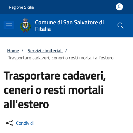
Salta al contenuto principale
Skip to footer content
Regione Sicilia
Comune di San Salvatore di
Fitalia
Briciole di pane
Home
/
Servizi cimiteriali
/
Trasportare cadaveri, ceneri o resti mortali all'estero
Trasportare cadaveri,
ceneri o resti mortali
all'estero
Condividi