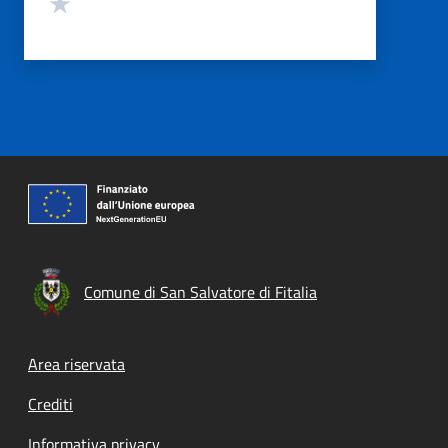
Valuta 1 stelle su 5
Comune di San Salvatore di Fitalia
Footer menu
Area riservata
Crediti
Informativa privacy