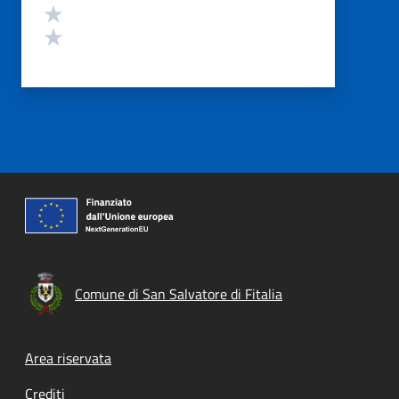
Valuta 2 stelle su 5
Valuta 1 stelle su 5
Comune di San Salvatore di Fitalia
Footer menu
Area riservata
Crediti