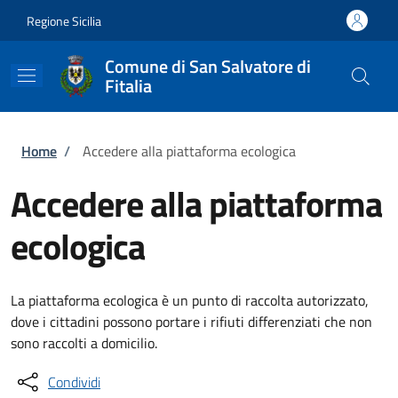
Salta al contenuto principale
Skip to footer content
Regione Sicilia
Comune di San Salvatore di
Fitalia
Briciole di pane
Home
/
Accedere alla piattaforma ecologica
Accedere alla piattaforma
ecologica
La piattaforma ecologica è un punto di raccolta autorizzato,
dove i cittadini possono portare i rifiuti differenziati che non
sono raccolti a domicilio.
Condividi