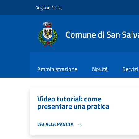
Salta al contenuto principale
Skip to footer content
Regione Sicilia
Comune di San Salva
Amministrazione
Novità
Servizi
Video tutorial: come
presentare una pratica
VAI ALLA PAGINA